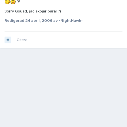
:P
Sorry Qouad, jag skojar bara! :'(
Redigerad
24 april, 2006
av -NightHawk-
Citera