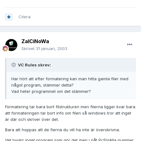
Citera
ZalCiNoWa
Skrivet
31 januari, 2003
VC Rules skrev:
Har hört att efter formatering kan man hitta gamla filer med
något program, stämmer detta?
Vad heter programmet om det stämmer?
Formatering tar bara bort filstrukturen men filerna ligger kvar bara
att formateringen tar bort info om filen så windows tror att inget
är där och skriver över det.
Bara att hoppas att de fierna du vill ha inte är överskrivna.
Vet tyvärr inget program som gör det men i nåt PcFörAlla nummer