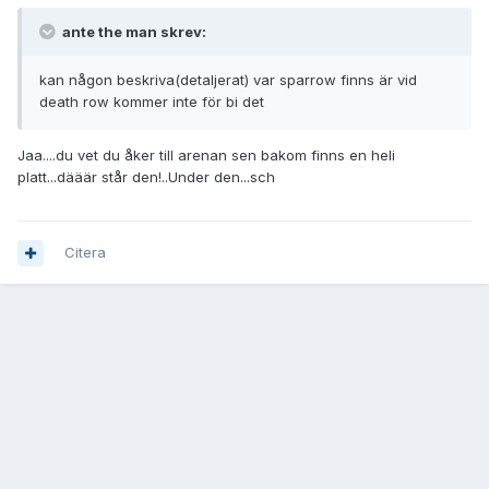
ante the man skrev:
kan någon beskriva(detaljerat) var sparrow finns är vid
death row kommer inte för bi det
Jaa....du vet du åker till arenan sen bakom finns en heli
platt...dääär står den!..Under den...sch
Citera