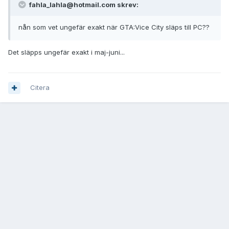
fahla_lahla@hotmail.com skrev:
nån som vet ungefär exakt när GTA:Vice City släps till PC??
Det släpps ungefär exakt i maj-juni...
Citera