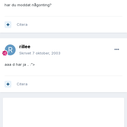
har du moddat någonting?
Citera
rillee
Skrivet
7 oktober, 2003
aaa d har ja .. :">
Citera