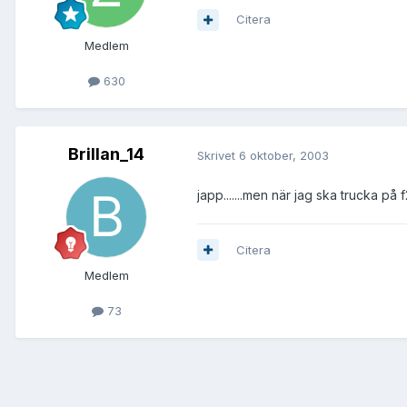
Citera
Medlem
630
Brillan_14
Skrivet
6 oktober, 2003
japp.......men när jag ska trucka på
Citera
Medlem
73