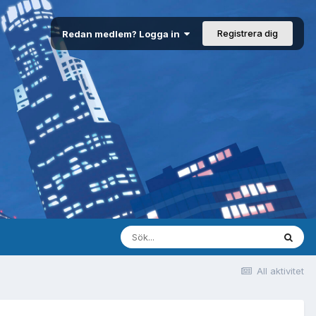
Registrera dig
Redan medlem? Logga in
All aktivitet