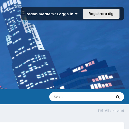
Registrera dig
Redan medlem? Logga in
All aktivitet