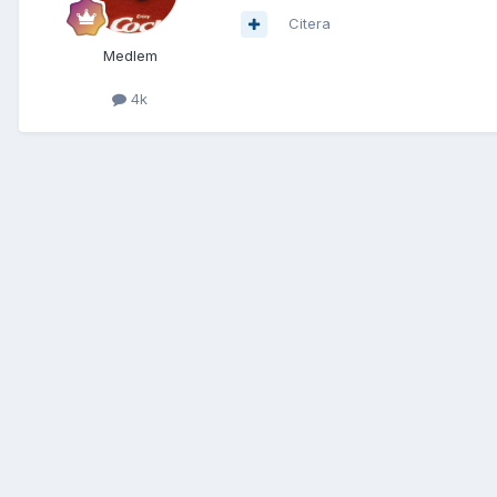
Citera
Medlem
4k