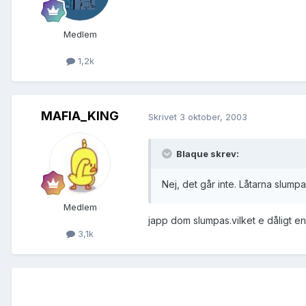
Medlem
1,2k
MAFIA_KING
Skrivet
3 oktober, 2003
Blaque skrev:
Nej, det går inte. Låtarna slump
Medlem
japp dom slumpas.vilket e dåligt en
3,1k