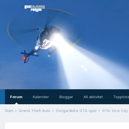
Forum
Kalender
Bloggar
All aktivitet
Topplist
Start
Grand Theft Auto
Övriga/äldre GTA-spel
GTA: Vice City