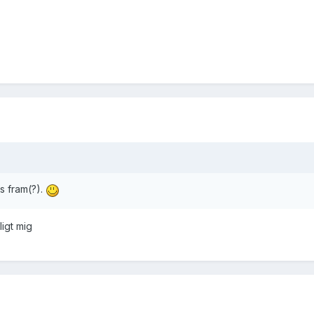
as fram(?).
ligt mig