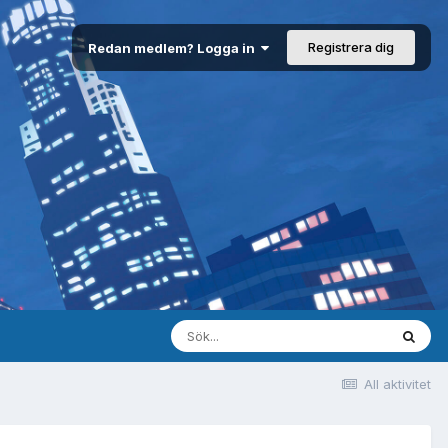
Registrera dig
Redan medlem? Logga in
All aktivitet