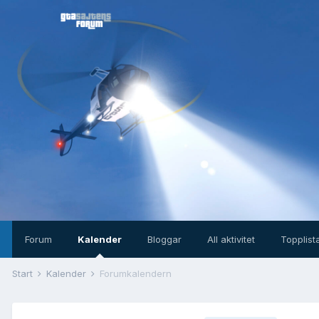
Forum
Kalender
Bloggar
All aktivitet
Topplist
Start
Kalender
Forumkalendern