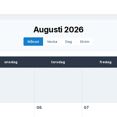
Augusti 2026
Månad
Vecka
Dag
Ström
onsdag
torsdag
fredag
06
07