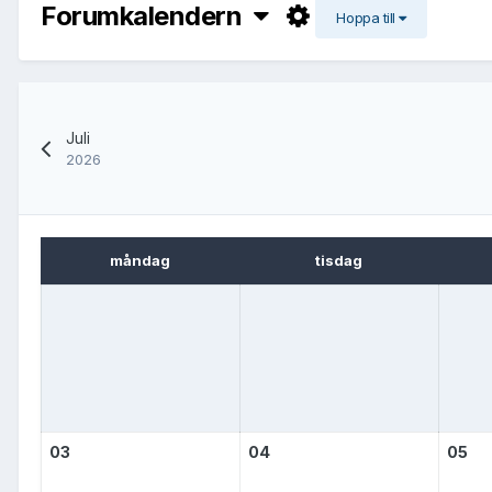
Forumkalendern
Hoppa till
Juli
2026
måndag
tisdag
03
04
05