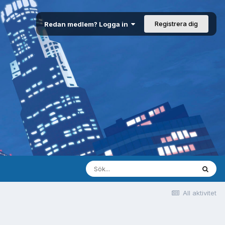
Registrera dig
Redan medlem? Logga in
All aktivitet