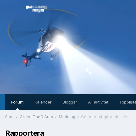
Forum
Kalender
Bloggar
All aktivitet
Topplist
Start
Grand Theft Auto
Modding
Går inte att göra ett skin
Rapportera