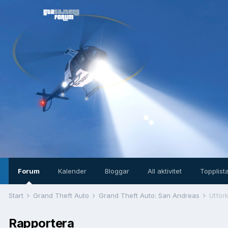
Forum
Kalender
Bloggar
All aktivitet
Topplist
Start
Grand Theft Auto
Grand Theft Auto: San Andreas
Utfork
Rapportera