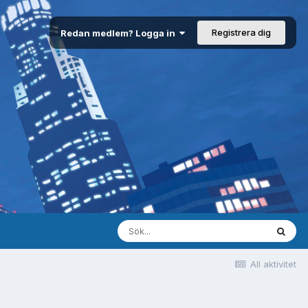
Registrera dig
Redan medlem? Logga in
All aktivitet