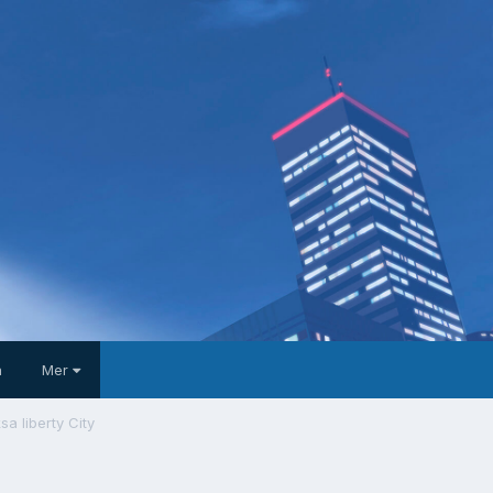
a
Mer
sa liberty City