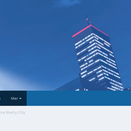
a
Mer
sa liberty City