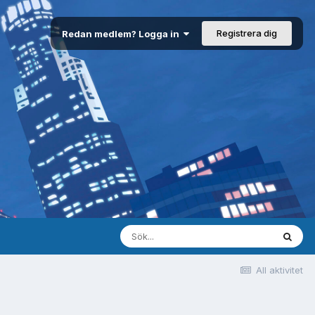
Registrera dig
Redan medlem? Logga in
All aktivitet