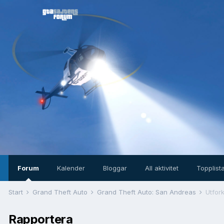
Forum
Kalender
Bloggar
All aktivitet
Topplist
Start
Grand Theft Auto
Grand Theft Auto: San Andreas
Utfork
Rapportera